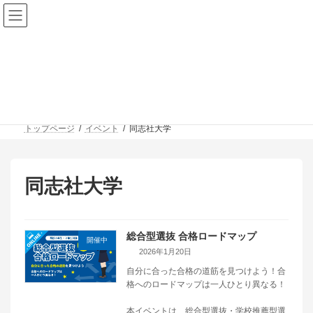
メンバーシップログイン
コ
ナ
ン
ビ
テ
ゲ
イベント
ン
ー
ツ
シ
へ
ョ
ス
ン
トップページ
イベント
同志社大学
キ
に
ッ
移
プ
動
同志社大学
総合型選抜 合格ロードマップ
開催中
2026年1月20日
自分に合った合格の道筋を見つけよう！合
格へのロードマップは一人ひとり異なる！
本イベントは、総合型選抜・学校推薦型選