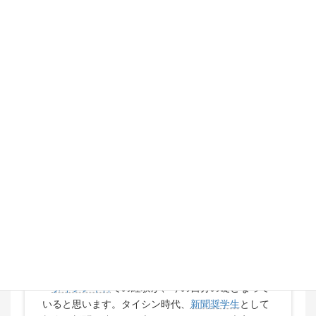
えたんです。合格という結果だったり、き
っかけをつかめたという自信だったり。些
細なことの方が多いと思うんですが、生徒
たちの笑顔のつぼみを弾けさせるお手伝い
ができる”教員”という仕事にこれ以上ない
『やりがい』を感じてから、一気に進み始
めた感じがしますね。」と仕事の魅力を語
る
名古屋経済大学市邨高等学校 女子バレーボール部
顧問
日本体育大学卒／2000年
本科在籍
大橋 健太郎さん
経験が自分を育てるし、多く
の引き出しを与えてくれる
タイシン本科
での経験が、今の自分の礎となって
いると思います。タイシン時代、
新聞奨学生
として