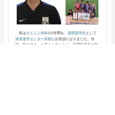
私は
タイシン本科
の1年間を、
新聞奨学生
として
体育進学センター本校
にお世話になりました。当
時、初めての一人暮らしでしたが、新聞販売所の所
長さんをはじめ、スタッフの方々、先輩方や同期の
皆さん、そしてお客さんお声をかけていただきなが
ら、支えてもらいました。
おかげで配達や金銭面にも大きな心配をすること
なく、筑波大学に進学するための勉強とトレーニン
グに打ち込むことができました。
大学に進む前に働くこととの責任感を学べたこと
が、自分の大きな成長につながったと感じていま
す。この経験から、大学時代には積極的にインター
ンシップに参加できました。また、学習計画を立て