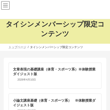
メンバーシップログイン
コ
ナ
ン
ビ
タイシンメンバーシップ限定コ
テ
ゲ
ン
ー
ンテンツ
ツ
シ
へ
ョ
ス
ン
キ
に
トップページ
タイシンメンバーシップ限定コンテンツ
ッ
移
プ
動
文章表現の基礎講座（体育・スポーツ系）※体験授業
ダイジェスト版
2026年4月10日
小論文講座基礎（体育・スポーツ系） ※体験授業ダ
イジェスト版