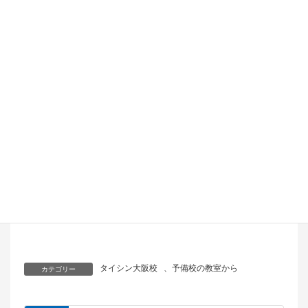
皆様、本年も体育進学センター大阪
校をどうぞ宜しくお願い致します。
タイシン大阪校
、
予備校の教室から
カテゴリー