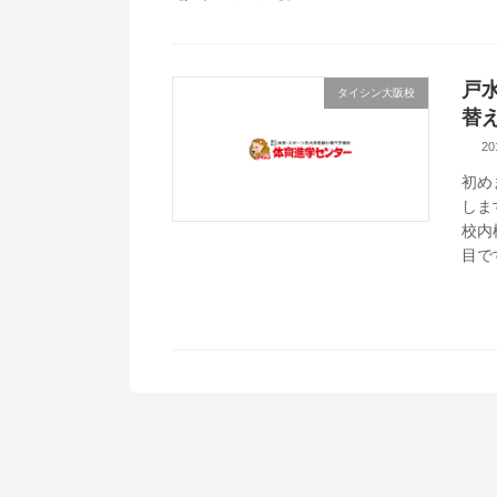
戸
タイシン大阪校
替
2
初め
しま
校内
目です