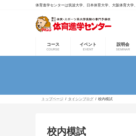
コ
ナ
体育進学センターは筑波大学、日本体育大学、大阪体育大学
ン
ビ
テ
ゲ
ン
ー
ツ
シ
へ
ョ
ス
ン
コース
イベント
説明会
キ
に
COURSE
EVENT
SEMINAR
ッ
移
プ
動
トップページ
タイシンブログ
校内模試
校内模試