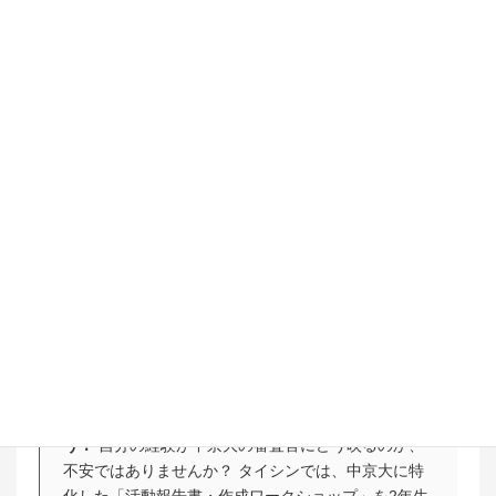
尊敬する指導者や選手：
誰の、どんな考え方に影響
を受けたか（中京大の「建学の精神」と照らし合わせ
る準備）。
社会課題とのリンク：
自分の競技が、日本のスポー
ツ界や地域社会をどう良くできるか（総合大学らしい
広い視点）。
書類は「書く」ものではなく「作
る」もの
活動報告書は、3年生になってから埋めるものではありませ
ん。今から足りない実績を「作り」、経験を「言葉に変えて
おく」準備期間こそが、2年生の冬なのです。
あなただけの「中京大合格ストーリー」を設計しよ
う！
自分の経験が中京大の審査官にどう映るのか、
不安ではありませんか？ タイシンでは、中京大に特