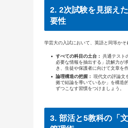
2. 2次試験を見据
要性
学芸大の入試において、英語と同等かそ
すべての科目の土台：
共通テスト
必要な情報を抽出する」読解力が
き、生徒や保護者に向けて文章を
論理構造の把握：
現代文の評論文
拠で結論を導いているか」を構造
ずつこなす習慣をつけましょう。
3. 部活と5教科の