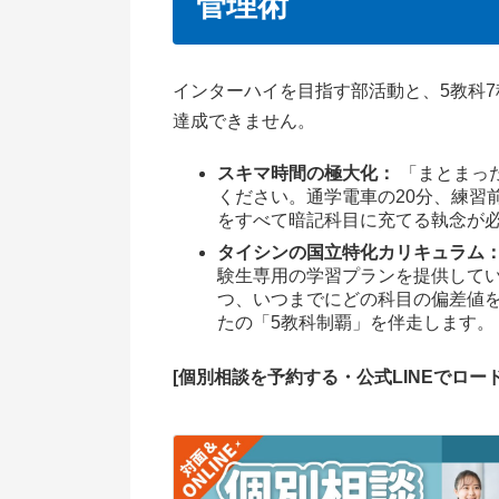
管理術
インターハイを目指す部活動と、5教科
達成できません。
スキマ時間の極大化：
「まとまっ
ください。通学電車の20分、練習
をすべて暗記科目に充てる執念が
タイシンの国立特化カリキュラム
験生専用の学習プランを提供して
つ、いつまでにどの科目の偏差値
たの「5教科制覇」を伴走します。
[個別相談を予約する・公式LINEでロー