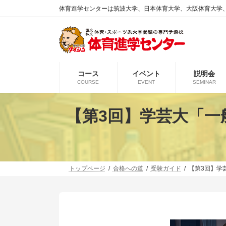
コ
ナ
体育進学センターは筑波大学、日本体育大学、大阪体育大学
ン
ビ
テ
ゲ
ン
ー
ツ
シ
へ
ョ
ス
ン
コース
イベント
説明会
キ
に
COURSE
EVENT
SEMINAR
ッ
移
プ
動
【第3回】学芸大「一
トップページ
合格への道
受験ガイド
【第3回】学