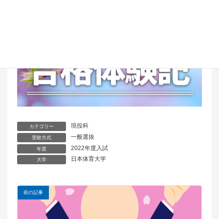
現役科
カテゴリー
一般選抜
受験方式
2022年度入試
年度
日本体育大学
大学
前の記事