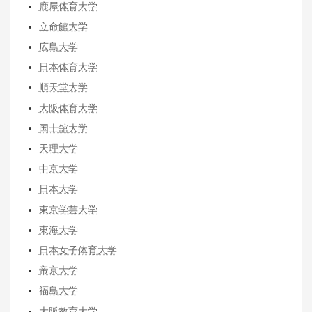
鹿屋体育大学
立命館大学
広島大学
日本体育大学
順天堂大学
大阪体育大学
国士舘大学
天理大学
中京大学
日本大学
東京学芸大学
東海大学
日本女子体育大学
帝京大学
福島大学
大阪教育大学