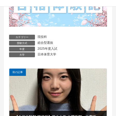
現役科
カテゴリー
総合型選抜
受験方式
2025年度入試
年度
日本体育大学
大学
前の記事