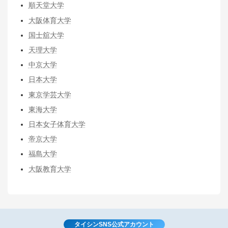
順天堂大学
大阪体育大学
国士舘大学
天理大学
中京大学
日本大学
東京学芸大学
東海大学
日本女子体育大学
帝京大学
福島大学
大阪教育大学
タイシンSNS公式アカウント