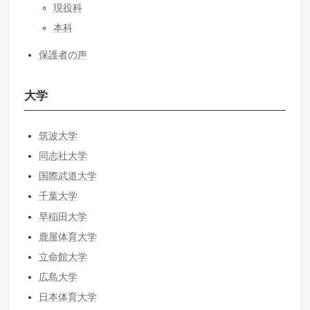
現役科
本科
保護者の声
大学
筑波大学
同志社大学
国際武道大学
千葉大学
早稲田大学
鹿屋体育大学
立命館大学
広島大学
日本体育大学