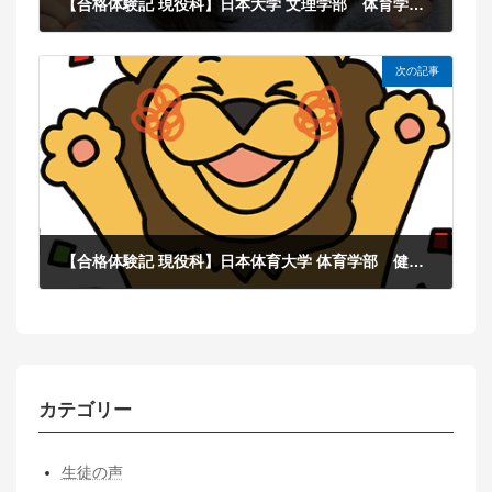
【合格体験記 現役科】日本大学 文理学部 体育学科 総合型選抜合格
2024年11月8日
次の記事
【合格体験記 現役科】日本体育大学 体育学部 健康学科 総合型選抜合格
2024年11月8日
カテゴリー
生徒の声