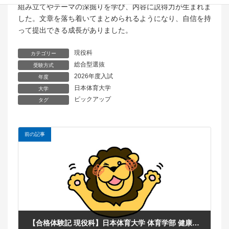
組み立てやテーマの深掘りを学び、内容に説得力が生まれま
した。文章を落ち着いてまとめられるようになり、自信を持
って提出できる成長がありました。
現役科
カテゴリー
総合型選抜
受験方式
2026年度入試
年度
日本体育大学
大学
ピックアップ
タグ
前の記事
【合格体験記 現役科】日本体育大学 体育学部 健康学科 総合型選抜合格！野球部 K.Fさん