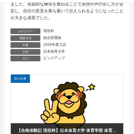
ました。実践的な練習を重ねることで表情や声の出し方が安
定し、自分の意見を落ち着いて伝えられるようになったこと
が大きな成長でした。
現役科
カテゴリー
総合型選抜
受験方式
2026年度入試
年度
日本体育大学
大学
ピックアップ
タグ
前の記事
【合格体験記 現役科】日本体育大学 体育学部 体育学科 総合型選抜合格！東京都 私立 藤村女子高等学校 バスケットボール部 H.Fさん