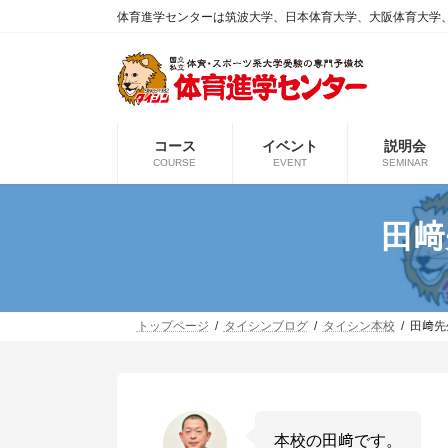
コ
ナ
体育進学センターは筑波大学、日本体育大学、大阪体育大学
ン
ビ
テ
ゲ
ン
ー
ツ
シ
へ
ョ
ス
ン
コース
イベント
説明会
キ
に
COURSE
EVENT
SEMINAR
ッ
移
プ
動
田﨑
トップページ
タイシンブログ
タイシン本校
田﨑先
本校の田﨑です。