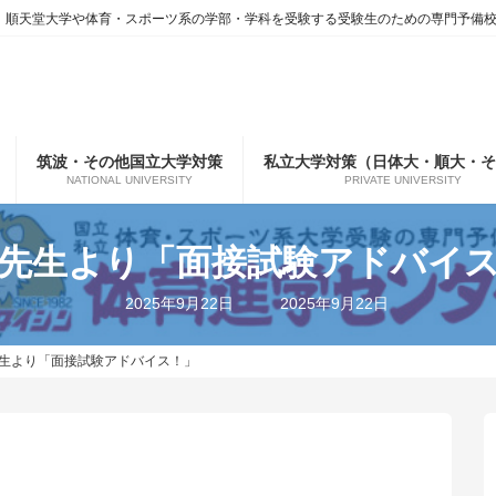
、順天堂大学や体育・スポーツ系の学部・学科を受験する受験生のための専門予備
筑波・その他国立大学対策
私立大学対策（日体大・順大・そ
NATIONAL UNIVERSITY
PRIVATE UNIVERSITY
先生より「面接試験アドバイ
最
2025年9月22日
2025年9月22日
終
更
新
生より「面接試験アドバイス！」
日
時
: