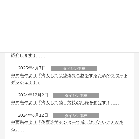
に登壇してきました！」
2025年7月15日
タイシン本校
中西先生より「陸上競技を用いて実技入試を行う国立大学は
こんなにある！」
2025年4月14日
タイシン本校
中西先生より「浪人して筑波体専合格をする一番の近道をご
紹介します！！」
2025年4月7日
タイシン本校
中西先生より「浪人して筑波体専合格をするためのスタート
ダッシュ！！」
2024年12月2日
タイシン本校
中西先生より「浪人して陸上競技の記録を伸ばす！！」
2024年8月12日
タイシン本校
中西先生より「体育進学センターで成し遂げたいことがあ
る。」